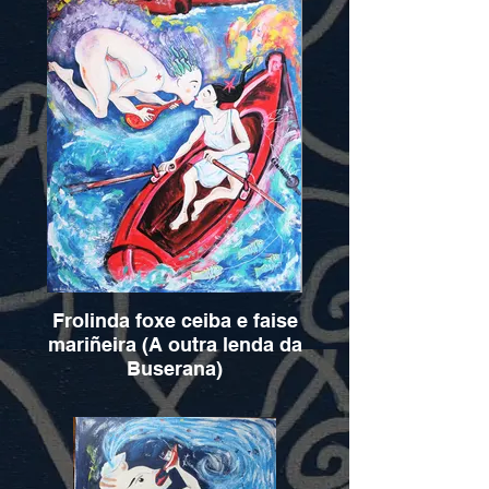
Frolinda foxe ceiba e faise
mariñeira (A outra lenda da
Buserana)